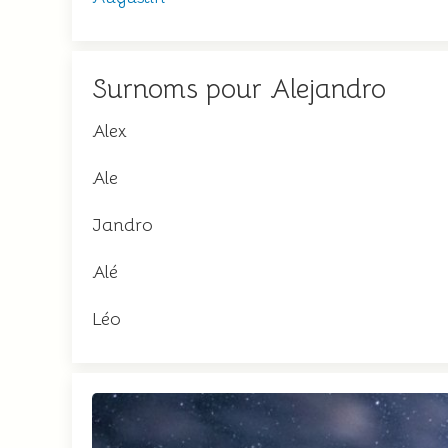
Surnoms pour Alejandro
Alex
Ale
Jandro
Alé
Léo