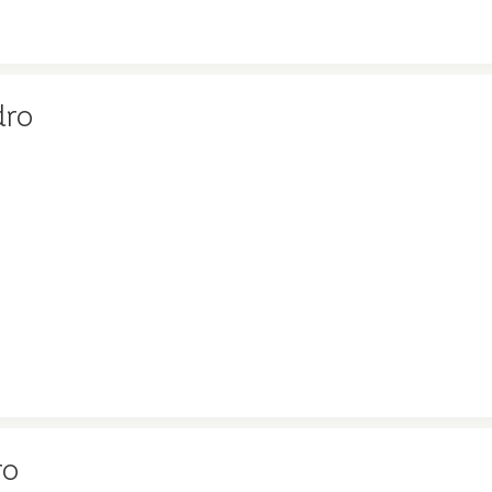
dro
ro