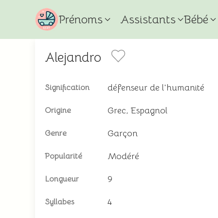
Prénoms
Assistants
Bébé
Alejandro
défenseur de l'humanité
Signification
Grec, Espagnol
Origine
Garçon
Genre
Modéré
Popularité
9
Longueur
4
Syllabes